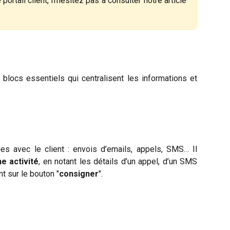
portail client, n’hésitez pas à consulter notre article
blocs essentiels qui centralisent les informations et
es avec le client : envois d’emails, appels, SMS… Il
e activité
, en notant les détails d’un appel, d’un SMS
t sur le bouton "
consigner
".