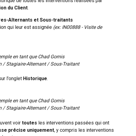
storique de toutes les interventions réalisées par 
ion du Client
.
res-Alternants et Sous-traitants
tion qui leur est assignée 
(ex: IN00888 - Visite de 
emple en tant que Chad Gomis
 / Stagiaire-Alternant / Sous-Traitant
ur l'onglet 
Historique
.
emple en tant que Chad Gomis
 / Stagiaire-Alternant / Sous-Traitant
euvent voir 
toutes
 les interventions passées qui ont 
sse précise uniquement
, y compris les interventions 