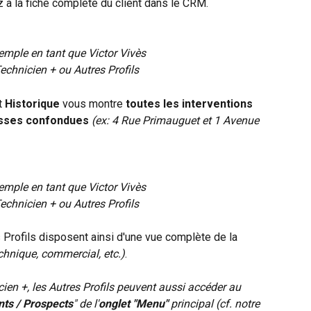
z à la fiche complète du client dans le CRM.
emple en tant que Victor Vivès
echnicien + ou Autres Profils
t 
Historique
 vous montre 
toutes les interventions
esses confondues
(ex: 4 Rue Primauguet et 1 Avenue 
emple en tant que Victor Vivès
echnicien + ou Autres Profils
 Profils disposent ainsi d'une vue complète de la 
echnique, commercial, etc.)
.
ien +, les Autres Profils peuvent aussi accéder au 
nts / Prospects
" de l'
onglet "Menu"
 principal (cf. notre 