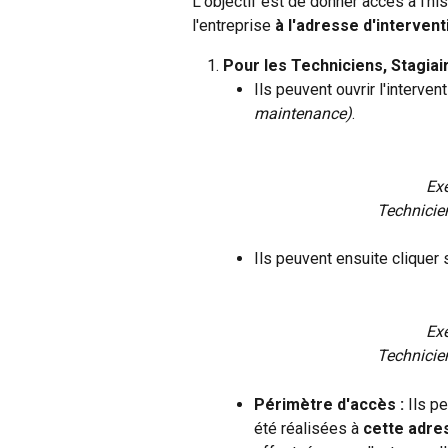
L'objectif est de donner accès à l'hi
l'entreprise
 à l'adresse d'intervent
Pour les Techniciens, Stagiai
Ils peuvent ouvrir l'interven
maintenance)
.
Ex
Technicien
Ils peuvent ensuite cliquer s
Ex
Technicien
Périmètre d'accès :
 Ils p
été réalisées à 
cette adre