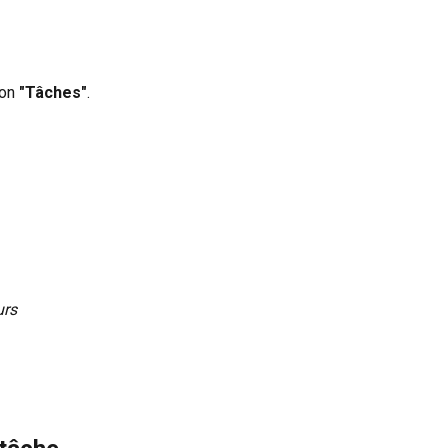
ton
"Tâches"
.
urs