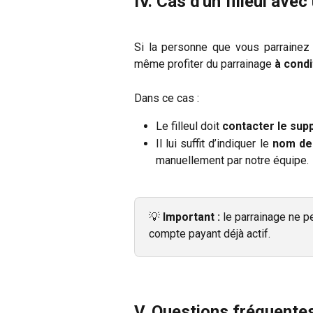
IV. Cas d'un filleul ave
Si la personne que vous parrainez 
même profiter du parrainage
à condi
Dans ce cas :
Le filleul doit
contacter le sup
Il lui suffit d’indiquer le
nom de 
manuellement par notre équipe.
💡 
Important :
 le parrainage ne p
compte payant déjà actif.
V. Questions fréquente