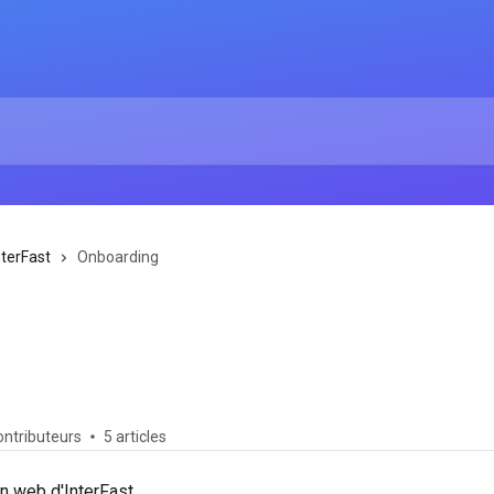
nterFast
Onboarding
ontributeurs
5 articles
on web d'InterFast